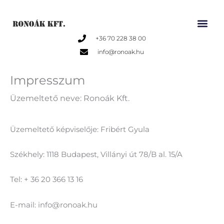
Skip
to
content
+36 70 228 38 00
info@ronoak.hu
Impresszum
Üzemeltető neve: Ronoák Kft.
Üzemeltető képviselője: Fribért Gyula
Székhely: 1118 Budapest, Villányi út 78/B al. 15/A
Tel: + 36 20 366 13 16
E-mail: info@ronoak.hu